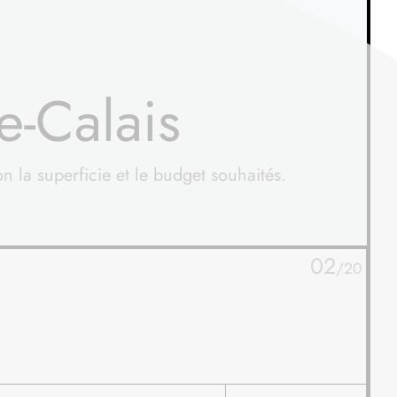
e-Calais
n la superficie et le budget souhaités.
03
/20
TE
D