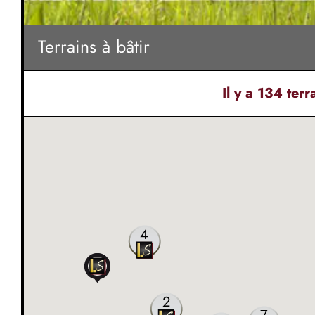
Terrains à bâtir
Il y a
134 ter
4
2