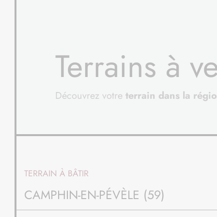
Terrains à v
Découvrez votre
terrain dans la régi
/20
TERRAIN À BÂTIR
AUCHEL (62)