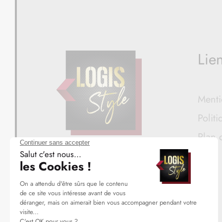
Lien
Menti
Politi
Plan 
LOGIS STYLE
Constructeur de maisons
individuelles haut de gamme
& sur-mesure