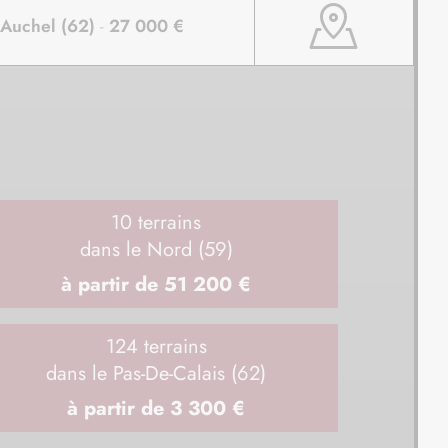
Vo
Saint-Josse (62)
-
110 000 €
4
10
terrains
dans le Nord (59)
à partir de 51 200 €
124
terrains
dans le Pas-De-Calais (62)
à partir de 3 300 €