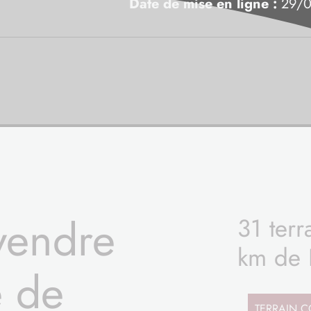
Date de mise en ligne :
29/0
 vendre
31 ter
km de 
é de
TERRAIN
C