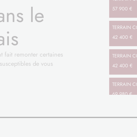
ns le
57 900 €
TERRAIN
C
ais
42 400 €
t fait remonter certaines
TERRAIN
C
susceptibles de vous
42 400 €
TERRAIN
C
69 980 €
TERRAIN
C
75 532 €