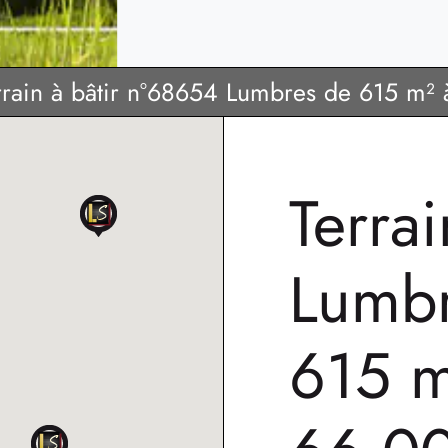
rrain à bâtir n°68654
Lumbres de 615 m² 
Terra
Lumbr
615 m