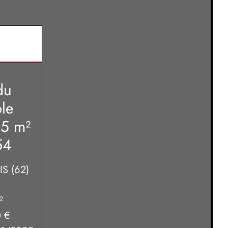
du
ble
15 m²
54
S (62)
²
 €