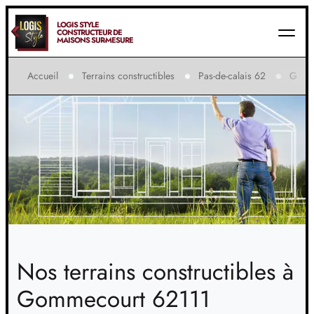
LOGIS STYLE
CONSTRUCTEUR DE
MAISONS SUR-MESURE
Accueil
Terrains constructibles
Pas-de-calais 62
Gomm
Nos terrains constructibles à
Gommecourt 62111