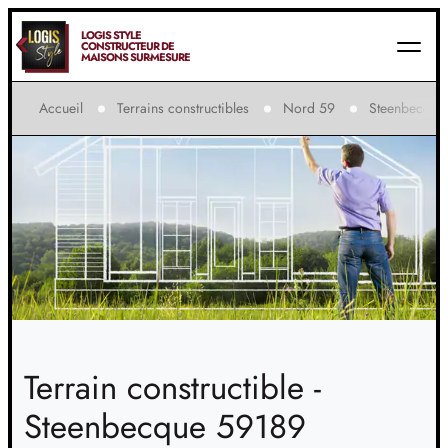
LOGIS STYLE
CONSTRUCTEUR DE
MAISONS SUR-MESURE
Accueil
Terrains constructibles
Nord 59
Steenbecque
Terrain constructible -
Steenbecque 59189