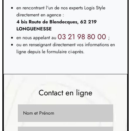
10
59 052 €
en rencontrant l'un de nos experts Logis Style
/
29
directement en agence :
4 bis Route de Blendecques, 62 219
TERRAIN
À HELFAUT (62)
LONGUENESSE
11
60 000 €
/
29
03 21 98 80 00
en nous appelant au
;
ou en renseignant directement vos informations en
TERRAIN
À HELFAUT (62)
ligne depuis le formulaire ci-après.
12
74 500 €
/
29
TERRAIN
À HEURINGHEM (62)
13
78 622 €
/
29
Contact en ligne
TERRAIN
À HINGES (62)
14
79 000 €
/
29
Nom et Prénom
TERRAIN
À ISBERGUES (62)
15
53 000 €
/
29