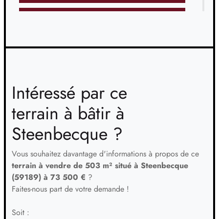
TERRAIN
À CAMPAGNE-LÈS-WARDRECQUES (62)
05
75 532 €
/
29
TERRAIN
À CAMPAGNE-LÈS-WARDRECQUES (62)
06
68 900 €
/
29
Intéressé par ce
TERRAIN
À CAMPAGNE-LÈS-WARDRECQUES (62)
terrain à bâtir à
07
67 200 €
/
29
Steenbecque ?
TERRAIN
À CLARQUES (62)
08
62 900 €
/
29
Vous souhaitez davantage d'informations à propos de ce
terrain à vendre de 503 m² situé à Steenbecque
TERRAIN
À GONNEHEM (62)
(59189) à 73 500 €
?
Faites-nous part de votre demande !
09
90 010 €
/
29
Soit :
TERRAIN
À HELFAUT (62)