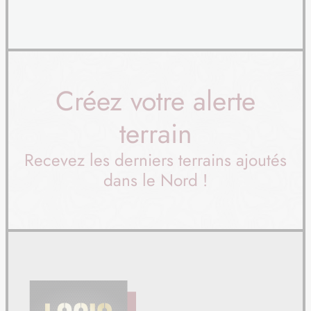
TERRAIN
À WARDRECQUES (62)
27
70 900 €
/
29
TERRAIN
À WARDRECQUES (62)
Créez votre alerte
28
69 900 €
/
29
terrain
TERRAIN
À WARDRECQUES (62)
Recevez les derniers terrains ajoutés
29
64 548 €
/
29
dans le Nord !