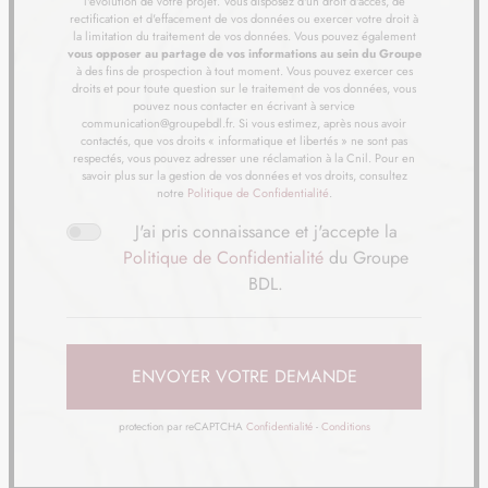
TERRAIN
À RENESCURE (59)
l'évolution de votre projet. Vous disposez d'un droit d'accès, de
rectification et d'effacement de vos données ou exercer votre droit à
21
68 322 €
/
29
la limitation du traitement de vos données. Vous pouvez également
vous opposer au partage de vos informations au sein du Groupe
à des fins de prospection à tout moment. Vous pouvez exercer ces
TERRAIN
À ROBECQ (62)
droits et pour toute question sur le traitement de vos données, vous
pouvez nous contacter en écrivant à service
22
70 000 €
/
communication@groupebdl.fr. Si vous estimez, après nous avoir
29
contactés, que vos droits « informatique et libertés » ne sont pas
respectés, vous pouvez adresser une réclamation à la Cnil. Pour en
savoir plus sur la gestion de vos données et vos droits, consultez
TERRAIN
À SAINT-OMER (62)
notre
Politique de Confidentialité
.
23
124 972 €
/
29
J'ai pris connaissance et j'accepte la
Politique de Confidentialité
du Groupe
TERRAIN
À SAINT-OMER (62)
BDL.
24
68 000 €
/
29
TERRAIN
À SAINT-OMER (62)
ENVOYER VOTRE DEMANDE
25
85 000 €
/
29
protection par reCAPTCHA
Confidentialité
-
Conditions
TERRAIN
À SAINT-VENANT (62)
26
73 000 €
/
29