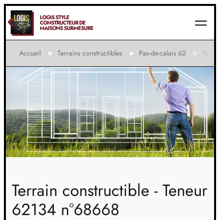
LOGIS STYLE
CONSTRUCTEUR DE
MAISONS SUR-MESURE
Accueil
Terrains constructibles
Pas-de-calais 62
Teneu
Terrain constructible - Teneur
62134 n°68668