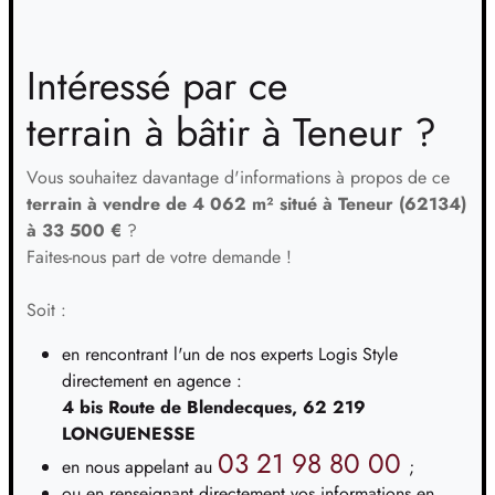
TERRAIN
À CROIX-EN-TERNOIS (62)
06
42 900 €
/
27
Intéressé par ce
TERRAIN
À CRÉQUY (62)
terrain à bâtir à Teneur ?
07
33 000 €
/
27
Vous souhaitez davantage d'informations à propos de ce
TERRAIN
À CRÉQUY (62)
terrain à vendre de 4 062 m² situé à Teneur (62134)
08
33 000 €
/
27
à 33 500 €
?
Faites-nous part de votre demande !
TERRAIN
À DENNEBROEUCQ (62)
09
48 050 €
Soit :
/
27
en rencontrant l'un de nos experts Logis Style
TERRAIN
À FAUQUEMBERGUES (62)
directement en agence :
10
53 280 €
/
27
4 bis Route de Blendecques, 62 219
LONGUENESSE
TERRAIN
À FILLIÈVRES (62)
03 21 98 80 00
en nous appelant au
;
11
19 500 €
/
ou en renseignant directement vos informations en
27