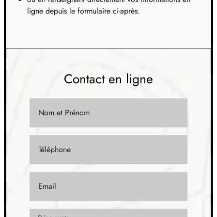
ligne depuis le formulaire ci-après.
TERRAIN
À FRUGES (62)
12
35 500 €
/
27
TERRAIN
À HERLY (62)
13
Contact en ligne
38 500 €
/
27
TERRAIN
À LE PARCQ (62)
Nom et Prénom
14
38 500 €
/
27
TERRAIN
À LE PARCQ (62)
Téléphone
15
43 890 €
/
27
TERRAIN
À LE PARCQ (62)
Email
16
44 000 €
/
27