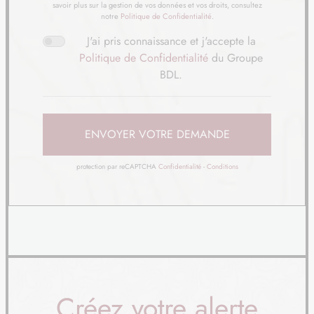
22
63 070 €
/
27
savoir plus sur la gestion de vos données et vos droits, consultez
notre
Politique de Confidentialité
.
TERRAIN
À PIERREMONT (62)
J'ai pris connaissance et j'accepte la
23
Politique de Confidentialité
du Groupe
32 120 €
/
27
BDL.
TERRAIN
À PIERREMONT (62)
24
32 596 €
/
27
ENVOYER VOTRE DEMANDE
TERRAIN
À PIERREMONT (62)
protection par reCAPTCHA
Confidentialité
-
Conditions
25
32 596 €
/
27
TERRAIN
À PIERREMONT (62)
26
32 120 €
/
27
TERRAIN
À TORCY (62)
27
33 500 €
/
27
Créez votre alerte