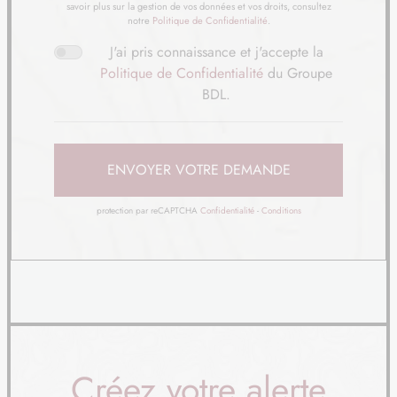
22
69 000 €
/
31
savoir plus sur la gestion de vos données et vos droits, consultez
notre
Politique de Confidentialité
.
TERRAIN
À SORRUS (62)
J'ai pris connaissance et j'accepte la
23
Politique de Confidentialité
du Groupe
89 000 €
/
31
BDL.
TERRAIN
À SORRUS (62)
24
69 000 €
/
31
ENVOYER VOTRE DEMANDE
TERRAIN
À VERTON (62)
protection par reCAPTCHA
Confidentialité
-
Conditions
25
136 000 €
/
31
TERRAIN
À VERTON (62)
26
100 000 €
/
31
TERRAIN
À WAILLY-BEAUCAMP (62)
27
110 000 €
/
31
Créez votre alerte