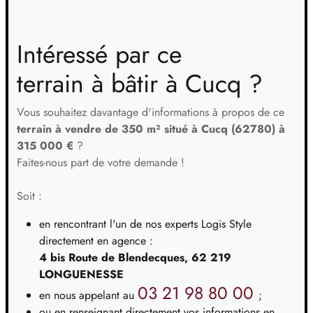
TERRAIN
À CONDETTE (62)
06
139 100 €
/
31
Intéressé par ce
TERRAIN
À ESTRÉELLES (62)
terrain à bâtir à Cucq ?
07
77 000 €
/
31
Vous souhaitez davantage d'informations à propos de ce
TERRAIN
À LONGVILLIERS (62)
terrain à vendre de 350 m² situé à Cucq (62780) à
08
44 000 €
/
31
315 000 €
?
Faites-nous part de votre demande !
TERRAIN
À MERLIMONT (62)
09
65 000 €
Soit :
/
31
en rencontrant l'un de nos experts Logis Style
TERRAIN
À MERLIMONT (62)
directement en agence :
10
105 000 €
/
31
4 bis Route de Blendecques, 62 219
LONGUENESSE
TERRAIN
À MERLIMONT (62)
03 21 98 80 00
en nous appelant au
;
11
170 000 €
/
ou en renseignant directement vos informations en
31