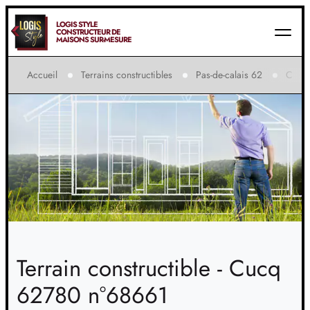
LOGIS STYLE
CONSTRUCTEUR DE
MAISONS SUR-MESURE
Accueil
Terrains constructibles
Pas-de-calais 62
Cucq
Terrain constructible - Cucq
62780 n°68661