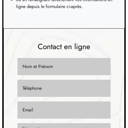
ligne depuis le formulaire ci-après.
TERRAIN
À MERLIMONT (62)
12
152 250 €
/
31
TERRAIN
À MERLIMONT (62)
13
Contact en ligne
168 000 €
/
31
TERRAIN
À MERLIMONT (62)
Nom et Prénom
14
106 000 €
/
31
TERRAIN
À MERLIMONT (62)
Téléphone
15
181 000 €
/
31
TERRAIN
À NEUFCHÂTEL-HARDELOT (62)
Email
16
280 800 €
/
31