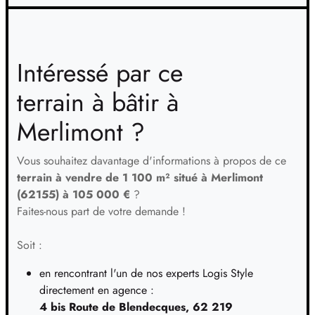
TERRAIN
À CUCQ (62)
06
299 500 €
/
25
Intéressé par ce
TERRAIN
À CUCQ (62)
terrain à bâtir à
07
315 000 €
/
25
Merlimont ?
TERRAIN
À ESTRÉELLES (62)
08
77 000 €
/
25
Vous souhaitez davantage d'informations à propos de ce
terrain à vendre de 1 100 m² situé à Merlimont
TERRAIN
À LONGVILLIERS (62)
(62155) à 105 000 €
?
Faites-nous part de votre demande !
09
44 000 €
/
25
Soit :
TERRAIN
À NEUFCHÂTEL-HARDELOT (62)
10
280 800 €
en rencontrant l'un de nos experts Logis Style
/
25
directement en agence :
4 bis Route de Blendecques, 62 219
TERRAIN
À RANG-DU-FLIERS (62)