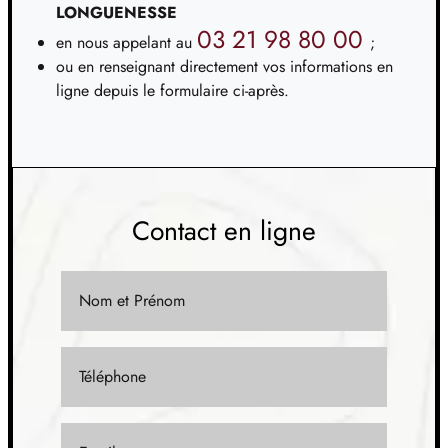
LONGUENESSE
11
98 000 €
/
25
03 21 98 80 00
en nous appelant au
;
ou en renseignant directement vos informations en
TERRAIN
À RANG-DU-FLIERS (62)
ligne depuis le formulaire ci-après.
12
41 912 €
/
25
TERRAIN
À SAINT-JOSSE (62)
13
110 000 €
/
25
Contact en ligne
TERRAIN
À SEMPY (62)
14
41 800 €
/
25
Nom et Prénom
TERRAIN
À SORRUS (62)
15
84 980 €
/
25
Téléphone
TERRAIN
À SORRUS (62)
16
69 000 €
/
25