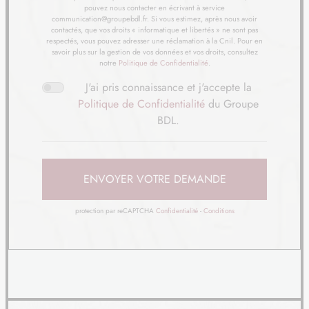
pouvez nous contacter en écrivant à service
22
48 400 €
/
communication@groupebdl.fr. Si vous estimez, après nous avoir
25
contactés, que vos droits « informatique et libertés » ne sont pas
respectés, vous pouvez adresser une réclamation à la Cnil. Pour en
savoir plus sur la gestion de vos données et vos droits, consultez
TERRAIN
À WAILLY-BEAUCAMP (62)
notre
Politique de Confidentialité
.
23
55 120 €
/
25
J'ai pris connaissance et j'accepte la
Politique de Confidentialité
du Groupe
TERRAIN
À WIDEHEM (62)
BDL.
24
114 204 €
/
25
TERRAIN
À ÉTAPLES (62)
ENVOYER VOTRE DEMANDE
25
82 000 €
/
25
protection par reCAPTCHA
Confidentialité
-
Conditions