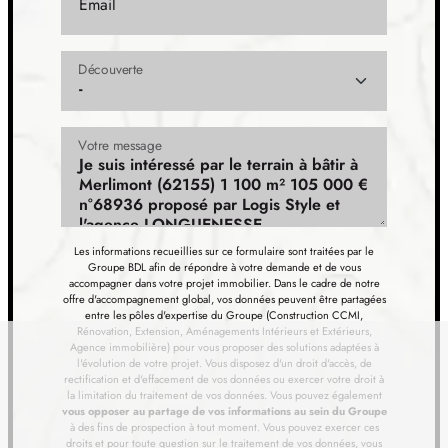
Email
TERRAIN
À SORRUS (62)
17
89 000 €
/
25
Découverte
TERRAIN
À SORRUS (62)
18
Votre message
69 000 €
/
25
TERRAIN
À VERTON (62)
19
136 000 €
/
25
Les informations recueillies sur ce formulaire sont traitées par le
Groupe BDL afin de répondre à votre demande et de vous
TERRAIN
À VERTON (62)
accompagner dans votre projet immobilier. Dans le cadre de notre
offre d'accompagnement global, vos données peuvent être partagées
20
100 000 €
/
25
entre les pôles d'expertise du Groupe (Construction CCMI,
Rénovation, Extension, Aménagements Intérieurs et Extérieurs,
Agence immobilière) pour vous proposer des solutions adaptées à
TERRAIN
À WAILLY-BEAUCAMP (62)
l'évolution de votre projet. Vous disposez d'un droit d'accès, de
rectification et d'effacement de vos données ou exercer votre droit à
21
110 000 €
/
25
la limitation du traitement de vos données. Vous pouvez également
vous opposer au partage de vos informations au sein du Groupe
à des fins de prospection à tout moment. Vous pouvez exercer ces
TERRAIN
À WAILLY-BEAUCAMP (62)
droits et pour toute question sur le traitement de vos données, vous