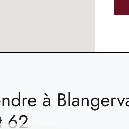
endre à Blangerva
t 62