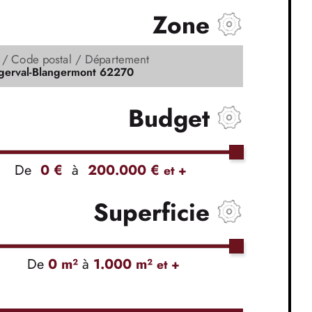
Zone
e / Code postal / Département
Budget
De
0 €
à
200.000 €
et +
Superficie
De
0 m²
à
1.000 m²
et +