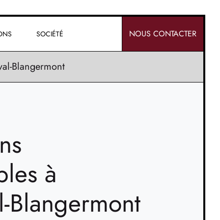
NOUS CONTACTER
IONS
SOCIÉTÉ
val-Blangermont
ins
bles à
l-Blangermont