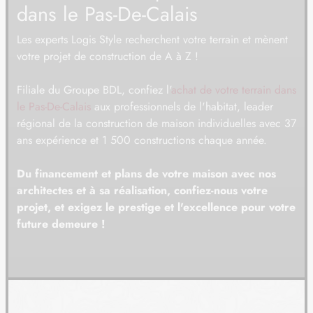
dans le Pas-De-Calais
08
19 500 €
/
26
Les experts Logis Style recherchent votre terrain et mènent
TERRAIN
À LE PARCQ (62)
votre projet de construction de A à Z !
09
38 500 €
/
26
Filiale du Groupe BDL, confiez l'
achat de votre terrain dans
TERRAIN
À LE PARCQ (62)
le Pas-De-Calais
aux professionnels de l'habitat, leader
10
régional de la construction de maison individuelles avec 37
43 890 €
/
26
ans expérience et 1 500 constructions chaque année.
TERRAIN
À LE PARCQ (62)
Du financement et plans de votre maison avec nos
11
44 000 €
/
26
architectes et à sa réalisation, confiez-nous votre
projet, et exigez le prestige et l'excellence pour votre
TERRAIN
À LIGNY-SUR-CANCHE (62)
future demeure !
12
33 500 €
/
26
TERRAIN
À MARCONNELLE (62)
13
63 070 €
/
26