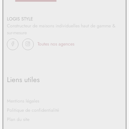
19
38 500 €
/
26
LOGIS STYLE
TERRAIN
À MARESQUEL-ECQUEMICOURT (62)
Constructeur de maisons individuelles haut de gamme &
20
44 000 €
/
26
sur-mesure
FACEBOOK
INSTAGRAM
Toutes nos agences
TERRAIN
À MOURIEZ (62)
21
26 400 €
/
26
TERRAIN
À MOURIEZ (62)
22
26 400 €
Liens utiles
/
26
TERRAIN
À SEMPY (62)
23
Mentions légales
41 800 €
/
26
Politique de confidentialité
TERRAIN
À TENEUR (62)
Plan du site
24
33 500 €
/
26