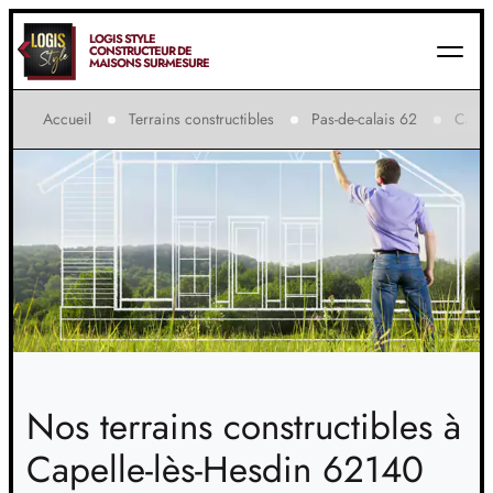
LOGIS STYLE
CONSTRUCTEUR DE
MAISONS SUR-MESURE
Accueil
Terrains constructibles
Pas-de-calais 62
Capel
Nos terrains constructibles à
Capelle-lès-Hesdin 62140