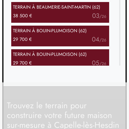
TERRAIN
À BEAUMERIE-SAINT-MARTIN (62)
03
38 500 €
/
26
TERRAIN
À BOUIN-PLUMOISON (62)
04
29 700 €
/
26
TERRAIN
À BOUIN-PLUMOISON (62)
05
29 700 €
/
26
TERRAIN
À CRÉQUY (62)
06
33 000 €
/
26
TERRAIN
À CRÉQUY (62)
Trouvez le terrain pour
07
33 000 €
/
26
construire votre future maison
sur-mesure à Capelle-lès-Hesdin
TERRAIN
À FILLIÈVRES (62)