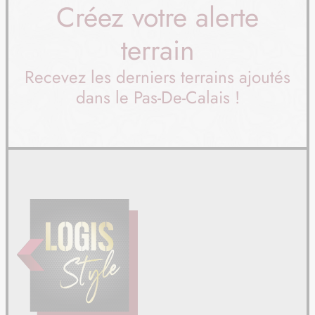
Créez votre alerte
TERRAIN
À STEENBECQUE (59)
terrain
14
73 500 €
/
16
Recevez les derniers terrains ajoutés
TERRAIN
À STEENBECQUE (59)
dans le Pas-De-Calais !
15
75 900 €
/
16
TERRAIN
À VERQUIN (62)
16
70 000 €
/
16