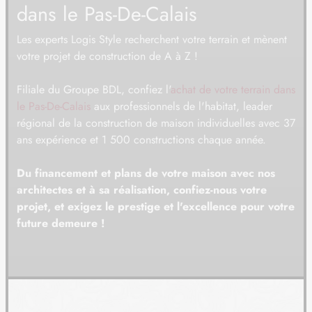
dans le Pas-De-Calais
08
65 000 €
/
16
Les experts Logis Style recherchent votre terrain et mènent
TERRAIN
À LESPESSES (62)
votre projet de construction de A à Z !
09
28 000 €
/
16
Filiale du Groupe BDL, confiez l'
achat de votre terrain dans
TERRAIN
À LIÉVIN (62)
le Pas-De-Calais
aux professionnels de l'habitat, leader
10
régional de la construction de maison individuelles avec 37
78 736 €
/
16
ans expérience et 1 500 constructions chaque année.
TERRAIN
À MONCHY-CAYEUX (62)
Du financement et plans de votre maison avec nos
11
33 500 €
/
16
architectes et à sa réalisation, confiez-nous votre
projet, et exigez le prestige et l'excellence pour votre
TERRAIN
À ROBECQ (62)
future demeure !
12
70 000 €
/
16
TERRAIN
À SAINT-VENANT (62)
13
73 000 €
/
16