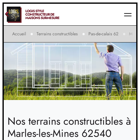
LOGIS STYLE
CONSTRUCTEUR DE
MAISONS SUR-MESURE
Accueil
Terrains constructibles
Pas-de-calais 62
Marle
Nos terrains constructibles à
Marles-les-Mines 62540