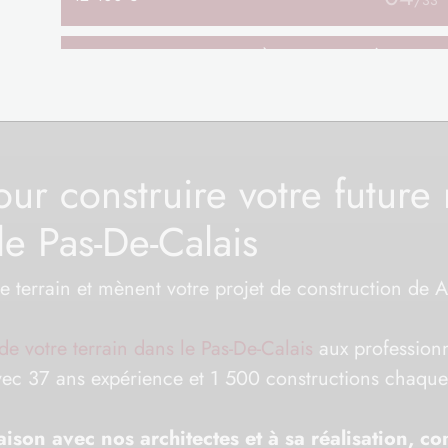
TERRAIN
CONSTRUCTIBLE
À CAMPAGNE-LÈS-WARDRECQUES (62)
05
75 532 €
/
33
TERRAIN
CONSTRUCTIBLE
À CAMPAGNE-LÈS-WARDRECQUES (62)
06
pour construire votre futur
68 900 €
/
33
e Pas-De-Calais
TERRAIN
CONSTRUCTIBLE
À CAMPAGNE-LÈS-WARDRECQUES (62)
07
67 200 €
/
33
re terrain et mènent votre projet de construction de A
TERRAIN
CONSTRUCTIBLE
À CLARQUES (62)
de votre terrain dans le Pas-De-Calais
aux professionne
08
62 900 €
/
33
avec 37 ans expérience et 1 500 constructions chaqu
TERRAIN
CONSTRUCTIBLE
À COYECQUES (62)
son avec nos architectes et à sa réalisation, con