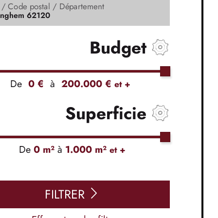
e / Code postal / Département
Budget
De
0 €
à
200.000 €
et +
Superficie
De
0 m²
à
1.000 m²
et +
FILTRER