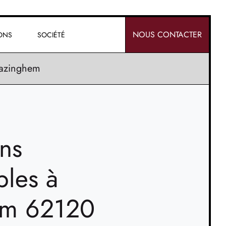
NOUS CONTACTER
IONS
SOCIÉTÉ
azinghem
ins
bles à
em 62120