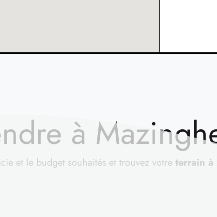
vendre à Mazing
icie et le budget souhaités et trouvez votre
terrain à