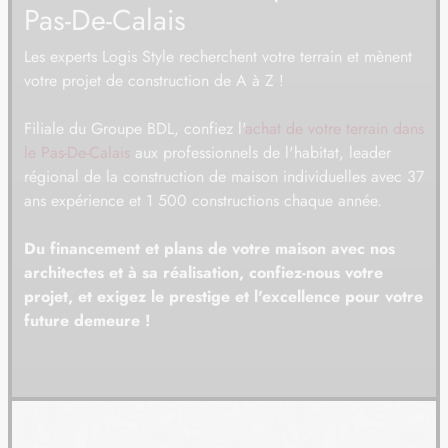
Pas-De-Calais
08
124 972 €
/
12
Les experts Logis Style recherchent votre terrain et mènent
TERRAIN
À SAINT-OMER (62)
votre projet de construction de A à Z !
09
68 000 €
/
12
Filiale du Groupe BDL, confiez l'
achat de votre terrain dans
TERRAIN
À SAINT-OMER (62)
le Pas-De-Calais
aux professionnels de l'habitat, leader
10
régional de la construction de maison individuelles avec 37
85 000 €
/
12
ans expérience et 1 500 constructions chaque année.
TERRAIN
À TATINGHEM (62)
Du financement et plans de votre maison avec nos
11
89 000 €
/
12
architectes et à sa réalisation, confiez-nous votre
projet, et exigez le prestige et l'excellence pour votre
TERRAIN
À TOURNEHEM-SUR-LA-HEM (62)
future demeure !
12
61 980 €
/
12