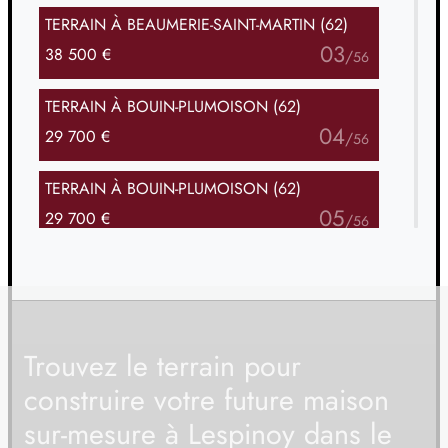
TERRAIN
À BEAUMERIE-SAINT-MARTIN (62)
03
38 500 €
/
56
TERRAIN
À BOUIN-PLUMOISON (62)
04
29 700 €
/
56
TERRAIN
À BOUIN-PLUMOISON (62)
05
29 700 €
/
56
TERRAIN
À CAMPIGNEULLES-LES-GRANDES (62)
06
73 000 €
/
56
TERRAIN
À CLENLEU (62)
Trouvez le terrain pour
07
49 500 €
/
56
construire votre future maison
sur-mesure à Lespinoy dans le
TERRAIN
À CRÉQUY (62)