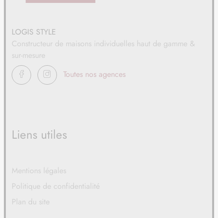
19
38 500 €
/
56
LOGIS STYLE
TERRAIN
À LE PARCQ (62)
Constructeur de maisons individuelles haut de gamme &
20
43 890 €
/
56
sur-mesure
FACEBOOK
INSTAGRAM
Toutes nos agences
TERRAIN
À LE PARCQ (62)
21
44 000 €
/
56
TERRAIN
À LONGVILLIERS (62)
22
44 000 €
Liens utiles
/
56
TERRAIN
À MARCONNELLE (62)
23
Mentions légales
63 070 €
/
56
Politique de confidentialité
TERRAIN
À MARCONNELLE (62)
Plan du site
24
45 100 €
/
56