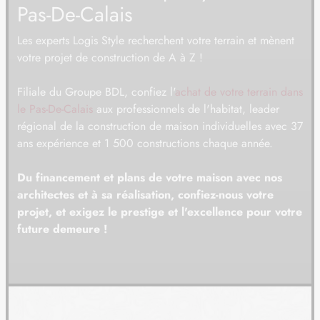
Pas-De-Calais
08
33 000 €
/
56
Les experts Logis Style recherchent votre terrain et mènent
TERRAIN
À CRÉQUY (62)
votre projet de construction de A à Z !
09
33 000 €
/
56
Filiale du Groupe BDL, confiez l'
achat de votre terrain dans
TERRAIN
À CUCQ (62)
le Pas-De-Calais
aux professionnels de l'habitat, leader
10
régional de la construction de maison individuelles avec 37
420 000 €
/
56
ans expérience et 1 500 constructions chaque année.
TERRAIN
À CUCQ (62)
Du financement et plans de votre maison avec nos
11
315 000 €
/
56
architectes et à sa réalisation, confiez-nous votre
projet, et exigez le prestige et l'excellence pour votre
TERRAIN
À CUCQ (62)
future demeure !
12
299 500 €
/
56
TERRAIN
À CUCQ (62)
13
315 000 €
/
56